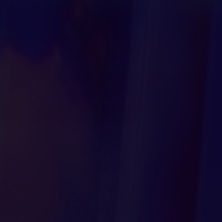
53
53
Алексеева Софья Алексеевна -
54
54
Люди, рожденные морем
55
55
56
56
Татаринов Николай
57
57
Дмитриевич- "Страна, которой
58
58
не было"
59
59
Яптик Олеся Игоревна - Родом с
Яптик-Сале