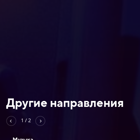
Лада Юрьевна Карицкая -
Охотники за северным сиянием
Другие направления
2
/
2
ИТ и разработка ПО