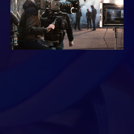
23
23
23
отметила автор Диана Худаева о своём проекте.
24
24
Победителя конкурса выбрали в формате
25
25
питчинга в Мурманске. Всего на конкурс
поступило 115 заявок из 15 регионов ДФО и
26
26
АЗРФ. В финал прошло только 11 проектов и
27
27
один из них одержал победу!
28
28
ФИНАЛИСТЫ ТРЕКА
КИНО
29
29
30
30
Красновский Александр
31
31
Сергеевич - Хозяин тундры
32
32