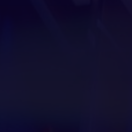
43
43
Незакатное солнце Улуро Адо
44
44
45
45
Белецкая Ульяна Анатольевна -
46
46
Документальный фильм "Старик
47
47
и море"
48
48
49
49
Буланов Никита Станиславович
50
50
- Эмчи
51
51
52
52