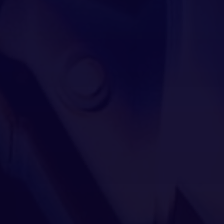
33
33
Барабанова Сардаана
34
34
Николаевна - Таба суолунан (По
35
35
пути оленей)
36
36
37
37
38
38
Ломакина Анастасия
Николаевна - Дети высоких
39
39
широт
40
40
41
41
42
42
Кривогорницын Иван Юрьевич -