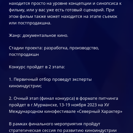
Мурманской области
04
05
04
находится просто на уровне концепции и синопсиса к
развития креативной экономики, разработчик
- Финал конкурса по анимации в формате питчинга
фильму, или у вас уже есть готовый сценарий. При
Концепции развития креативной экономики
- Также пройдут лекции и мастер-классы от
05
04
05
этом фильм также может находится на этапе съемок
Республики Саха (Якутия). Для участия вы можете
или постпродакшна.
экспертов киноиндустрии.
подать заявку
Телефон для связи *
06
06
06
Жанр: документальное кино.
07
07
07
Стадии проекта: разработка, производство,
постпродакшн
08
08
08
Записаться на обучение
Конкурс пройдет в 2 этапа:
09
09
09
1. Первичный отбор проведут эксперты
10
10
10
киноиндустрии;
11
11
11
2. Очный этап (финал конкурса) в формате питчинга
пройдет в г.Мурманске, 13-19 ноября 2023 на XV
Международном кинофестивале «Северный Характер»
12
12
12
В рамках финального мероприятия пройдут
Завершился финал Арктической стартап-
13
13
13
стратегическая сессия по развитию киноиндустрии
экспедиции: Дальний Восток и Арктика